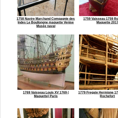
1758 Navire Marchand Compagnie des
1759 Vaisseau 1759 Ro
Indes Le Boullongne maquette Venise
Maquette 201
Musée naval
1769 Vaisseau Louis XV 1769 (
1779 Fregate Hermione 17
Maquette) Paris
Rochefort