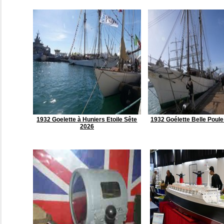
1932 Goelette à Huniers Etoile Sête
1932 Goélette Belle Poul
2026