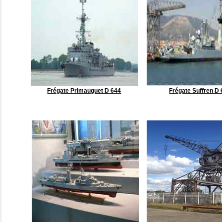
Frégate Primauguet D 644
Frégate Suffren D