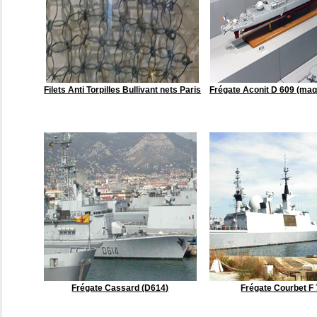
Filets Anti Torpilles Bullivant nets Paris
Frégate Aconit D 609 (maq
Frégate Cassard (D614)
Frégate Courbet F