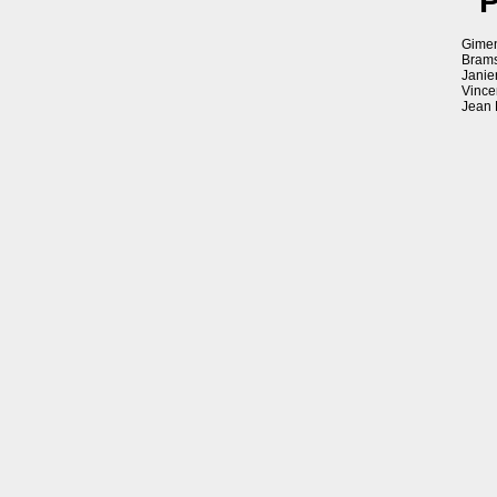
P
Gimen
Brams
Janie
Vince
Jean 