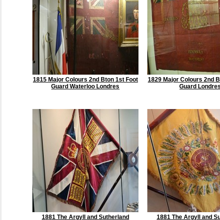
1815 Major Colours 2nd Bton 1st Foot
1829 Major Colours 2nd B
Guard Waterloo Londres
Guard Londre
1881 The Argyll and Sutherland
1881 The Argyll and S