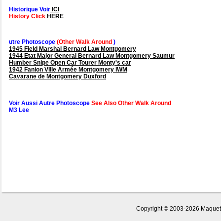
Historique Voir
ICI
History Click
HERE
utre Photoscope
(Other Walk Around
)
1945 Field Marshal Bernard Law Montgomery
1944 Etat Major General Bernard Law Montgomery Saumur
Humber Snipe Open Car Tourer Monty's car
1942 Fanion VIIIe Armée Montgomery IWM
Cavarane de Montgomery Duxford
Voir Aussi Autre Photoscope
See Also Other Walk Around
M3 Lee
Copyright © 2003-2026 MaquetLa