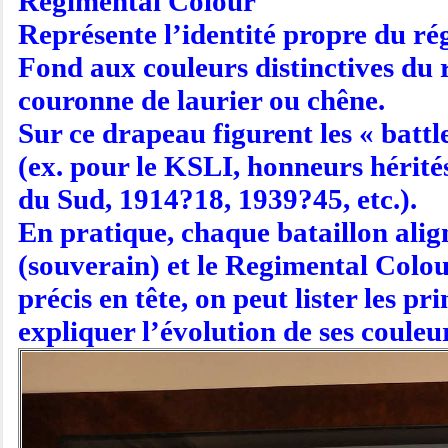
Regimental Colour
Représente l’identité propre du ré
Fond aux couleurs distinctives du 
couronne de laurier ou chêne.
Sur ce drapeau figurent les « batt
(ex. pour le KSLI, honneurs hérité
du Sud, 1914?18, 1939?45, etc.).
En pratique, chaque bataillon alig
(souverain) et le Regimental Colour
précis en tête, on peut lister les 
expliquer l’évolution de ses couleu