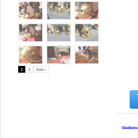
1
2
Suiv. ›
Gladiate