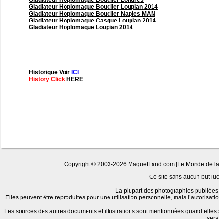
Gladiateur Hoplomaque Bouclier Londres
Gladiateur Hoplomaque Bouclier Loupian 2014
Gladiateur Hoplomaque Bouclier Naples MAN
Gladiateur Hoplomaque Casque Loupian 2014
Gladiateur Hoplomaque Loupian 2014
Historique Voir
ICI
History Click
HERE
Copyright © 2003-2026 MaquetLand.com [Le Monde de la Ma
Ce site sans aucun but lucr
La plupart des photographies publiées 
Elles peuvent être reproduites pour une utilisation personnelle, mais l’autorisat
Les sources des autres documents et illustrations sont mentionnées quand elles
sera