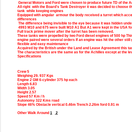
General Motors and Ford were chosen to produce future TD of the 
All right with the Board's Tank Destroyer it was decided to choose t
tank while keeping engines
Equipped with angular armour the body received a turret which acce
differences
The difference being invisible to the eye because it was hidden unde
4993 M10 and 675 were built M10 A1 But A1 were kept in the USA fo
Full track prime mover after the turret has been removed.
These tanks were propelled by two Ford diesel engines of 500 hp This 
engine paired were several orders If an engine was hit the other still g
flexible and easy maintenance
Acquired by the British under the Land and Lease Agreement this 
The characteristics are the same as for the Achilles except at the 
Specifications
Crew 5
Weighing 29. 937 Kgs
Engine 2 GM 6-cylinder 375 hp each
Length 6.83
Width 3.05
Height 2.57
Speed 57 Km / h
Autonomy 322 Kms road
Slope 46% Obstacle vertical 0.46m Trench 2.26m ford 0.91 m
Other Walk Around
1
2