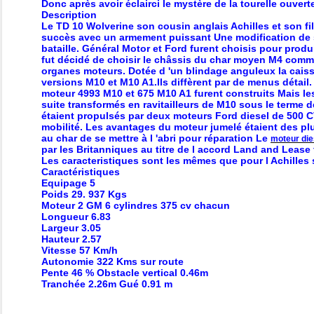
Donc après avoir éclairci le mystère de la tourelle ouver
Description
Le TD 10 Wolverine son cousin anglais Achilles et son f
succès avec un armement puissant Une modification de son
bataille. Général Motor et Ford furent choisis pour produ
fut décidé de choisir le châssis du char moyen M4 comme 
organes moteurs. Dotée d 'un blindage anguleux la caiss
versions M10 et M10 A1.Ils diffèrent par de menus détail. L
moteur 4993 M10 et 675 M10 A1 furent construits Mais les 
suite transformés en ravitailleurs de M10 sous le terme d
étaient propulsés par deux moteurs Ford diesel de 500 CV
mobilité. Les avantages du moteur jumelé étaient des plu
au char de se mettre à l 'abri pour réparation Le
moteur die
par les Britanniques au titre de l accord Land and Lease
Les caracteristiques sont les mêmes que pour l Achille
Caractéristiques
Equipage 5
Poids 29. 937 Kgs
Moteur 2 GM 6 cylindres 375 cv chacun
Longueur 6.83
Largeur 3.05
Hauteur 2.57
Vitesse 57 Km/h
Autonomie 322 Kms sur route
Pente 46 % Obstacle vertical 0.46m
Tranchée 2.26m Gué 0.91 m