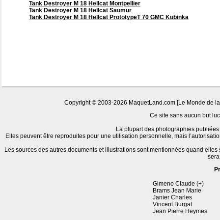
Tank Destroyer M 18 Hellcat Montpellier
Tank Destroyer M 18 Hellcat Saumur
Tank Destroyer M 18 Hellcat PrototypeT 70 GMC Kubinka
Copyright © 2003-2026 MaquetLand.com [Le Monde de la Ma
Ce site sans aucun but lucr
La plupart des photographies publiées 
Elles peuvent être reproduites pour une utilisation personnelle, mais l’autorisat
Les sources des autres documents et illustrations sont mentionnées quand elles
sera
P
Gimeno Claude (+)
Brams Jean Marie
Janier Charles
Vincent Burgat
Jean Pierre Heymes