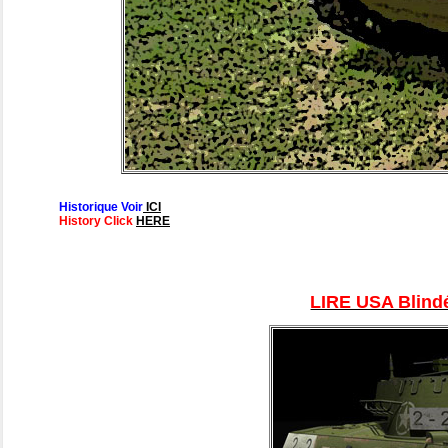
Historique Voir
ICI
History Click
HERE
LIRE USA Blindé