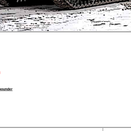
d
pounder