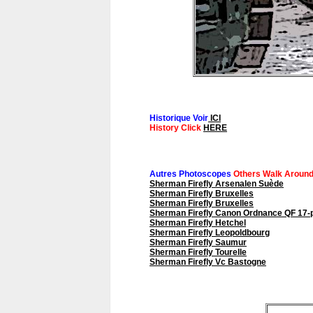
Historique Voir
ICI
History Click
HERE
Autres Photoscopes
Others Walk Aroun
Sherman Firefly Arsenalen Suède
Sherman Firefly Bruxelles
Sherman Firefly Bruxelles
Sherman Firefly Canon Ordnance QF 17-
Sherman Firefly Hetchel
Sherman Firefly Leopoldbourg
Sherman Firefly Saumur
Sherman Firefly Tourelle
Sherman Firefly Vc Bastogne