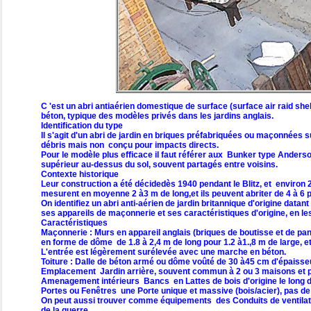
C 'est un abri antiaérien domestique de surface (surface air raid sh
béton, typique des modèles privés dans les jardins anglais.
Identification du type
Il s'agit d'un abri de jardin en briques préfabriquées ou maçonnées s
débris mais non conçu pour impacts directs.
Pour le modèle plus efficace il faut référer aux Bunker type Anderso
supérieur au-dessus du sol, souvent partagés entre voisins.
Contexte historique
Leur construction a été décidedès 1940 pendant le Blitz, et environ 2
mesurent en moyenne 2 à3 m de long,et ils peuvent abriter de 4 à 
On identifiez un abri anti-aérien de jardin britannique d'origine da
ses appareils de maçonnerie et ses caractéristiques d'origine, en 
Caractéristiques
Maçonnerie : Murs en appareil anglais (briques de boutisse et de pann
en forme de dôme de 1.8 à 2,4 m de long pour 1.2 à1.,8 m de large, et
L'entrée est légèrement surélevée avec une marche en béton.
Toiture : Dalle de béton armé ou dôme voûté de 30 à45 cm d'épaisse
Emplacement Jardin arrière, souvent commun à 2 ou 3 maisons et part
Amenagement intérieurs Bancs en Lattes de bois d'origine le long 
Portes ou Fenêtres une Porte unique et massive (bois/acier), pas de f
On peut aussi trouver comme équipements des Conduits de ventilation
de la guerre