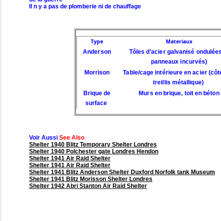
Il n y a pas de plomberie ni de chauffage
Type
Materiaux
Anderson
Tôles d’acier galvanisé ondulées
panneaux incurvés)
Morrison
Table/cage intérieure en acier (cô
treillis métallique)
Brique de
Murs en brique, toit en béton
surface
Voir Aussi
See Also
Shelter 1940 Blitz Temporary Shelter Londres
Shelter 1940 Polchester gate Londres Hendon
Shelter 1941 Air Raid Shelter
Shelter 1941 Air Raid Shelter
Shelter 1941 Blitz Anderson Shelter Duxford Norfolk tank Museum
Shelter 1941 Blitz Morisson Shelter Londres
Shelter 1942 Abri Stanton Air Raid Shelter