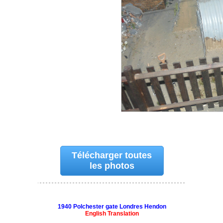
Télécharger toutes
les photos
1940 Polchester gate Londres Hendon
English Translation