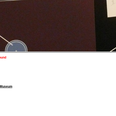
ound
k Museum