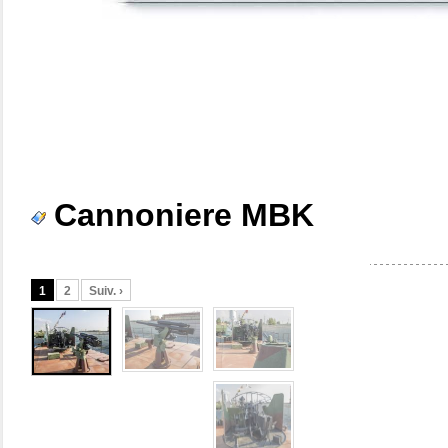
Cannoniere MBK
1
2
Suiv. ›