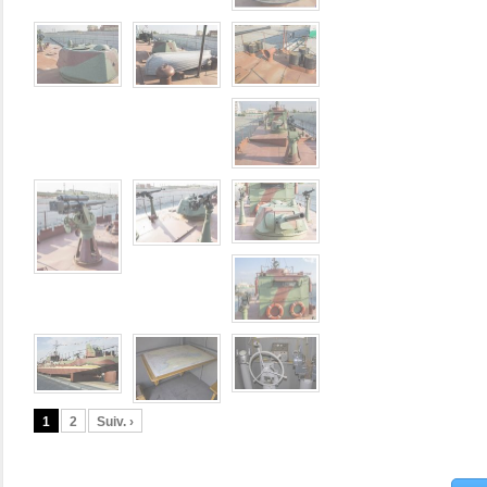
1
2
Suiv. ›