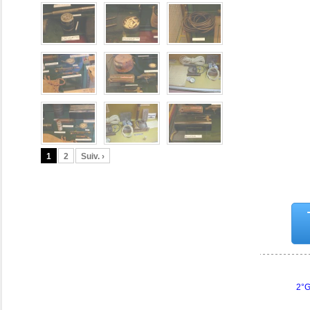
1
2
Suiv. ›
2°G