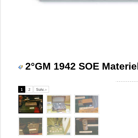
2°GM 1942 SOE Materie
1
2
Suiv. ›