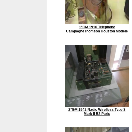
1°GM 1916 Telephone
CampagneThomson Houston Modele
2°GM 1942 Radio Wirelless Type 3
Mark II B2 Paris