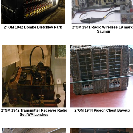
2° GM 1942 Bombe Bletchley Park
2°GM 1941 Radio Wirelless 19 mark 
Saumur
2°GM 1942 Transmitter Receiver Radio
2°GM 1944 Pigeon Chest Bayeux
Set IWM Londres