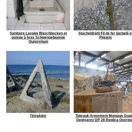
Sanitaire Lavabo Waschbecken et
Stacheldraht Fil de fer barbelé e
pompe à bras Schwengelpumpe
Piquets
Ouistreham
Tétraèdre
Tobrouk Armement Montage Doub
Degtyarev DP 28 Replica Overlo