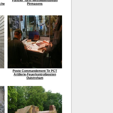
Panther Turm Westwallmuseum
rche
Pirmasens
Poste Commandement Tir PCT
Artillerie-Feuerkontrollposten
Ouistreham