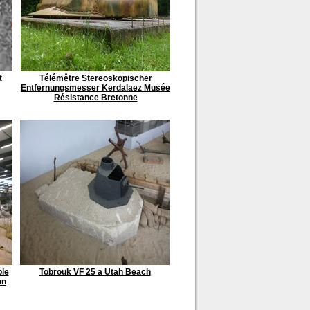
t
Télémêtre Stereoskopischer
Entfernungsmesser Kerdalaez Musée
Résistance Bretonne
le
Tobrouk VF 25 a Utah Beach
on