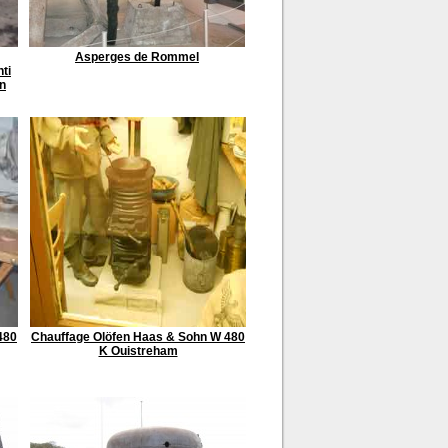
Asperges de Rommel
nti
n
480
Chauffage Olöfen Haas & Sohn W 480
K Ouistreham