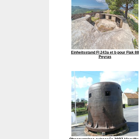
Einheitsstand Fl 243a et b pour Flak 88
Peyras