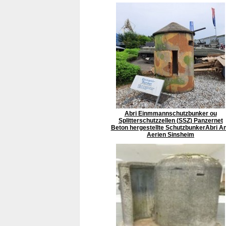
Abri Einmmannschutzbunker ou
Splitterschutzzellen (SSZ) Panzernet
Beton hergestellte SchutzbunkerAbri An
Aerien Sinsheim