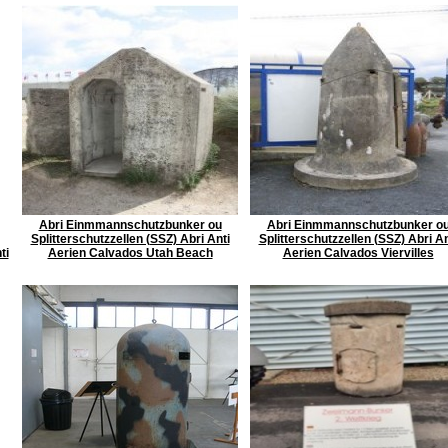
Abri Einmmannschutzbunker ou
Abri Einmmannschutzbunker o
Splitterschutzzellen (SSZ) Abri Anti
Splitterschutzzellen (SSZ) Abri An
ti
Aerien Calvados Utah Beach
Aerien Calvados Viervilles