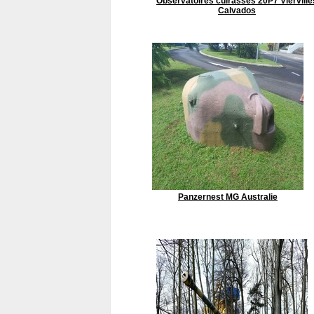
Observatoires cuirassés 20P7 Vierville
Calvados
Panzernest MG Australie