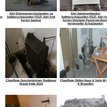
Abri Einmmannschutzbunker ou
Abri Zweimannbunker
en
Splitterschutzzellen (SSZ), Abri Anti
Splitterschutzzellen (SSZ), Abri A
Aerien Saumur
Aerien Sinsheim Panzernet Beto
hergestellte Schutzbunker
Chauffage Gussheizkörper Radiateur
Chauffage Olöfen Haas & Sohn W 
Graud Agde 2024
K Bruxelles