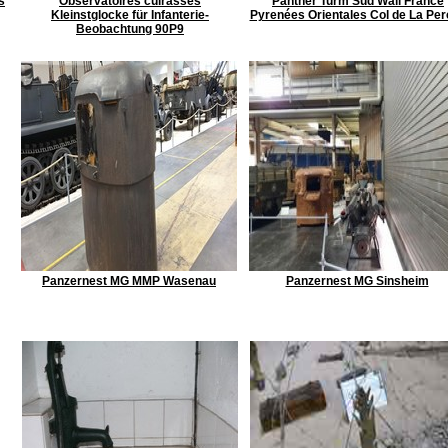
s
Observatoires cuirassés
Panther Turm Sud Wall France
Kleinstglocke für Infanterie-
Pyrenées Orientales Col de La Pe
Beobachtung 90P9
Panzernest MG MMP Wasenau
Panzernest MG Sinsheim