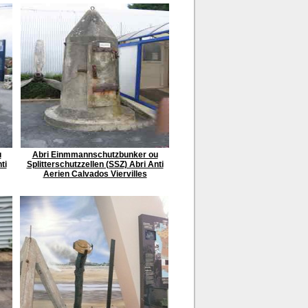
u
Abri Einmmannschutzbunker ou
ti
Splitterschutzzellen (SSZ) Abri Anti
Aerien Calvados Viervilles