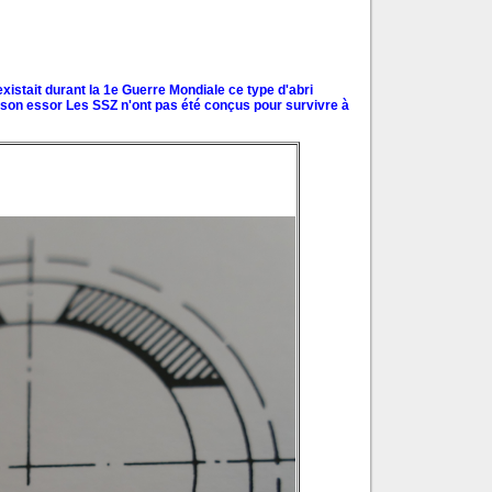
existait durant la 1e Guerre Mondiale ce type d'abri
 son essor Les SSZ n'ont pas été conçus pour survivre à