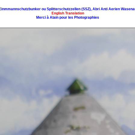
Einmmannschutzbunker ou Splitterschutzzellen (SSZ), Abri Anti Aerien Wasena
English Translation
Merci à Alain pour les Photographies