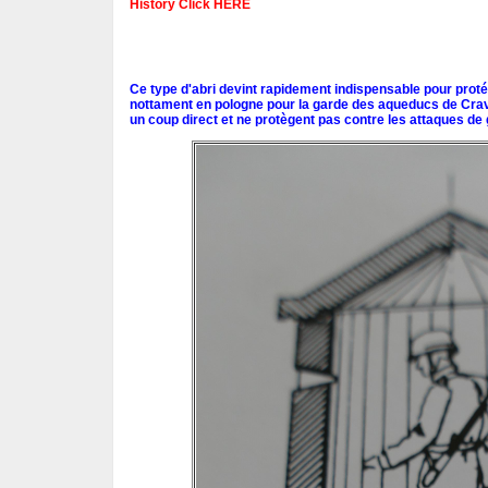
History Click HERE
Ce type d'abri devint rapidement indispensable pour protége
nottament en pologne pour la garde des aqueducs de Cravo
un coup direct et ne protègent pas contre les attaques de 