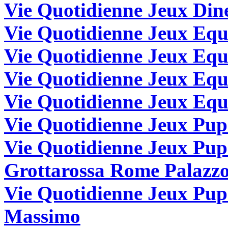
Vie Quotidienne Jeux Dine
Vie Quotidienne Jeux Equ
Vie Quotidienne Jeux Eq
Vie Quotidienne Jeux Equ
Vie Quotidienne Jeux Eq
Vie Quotidienne Jeux Pup
Vie Quotidienne Jeux Pu
Grottarossa Rome Palazz
Vie Quotidienne Jeux Pup
Massimo