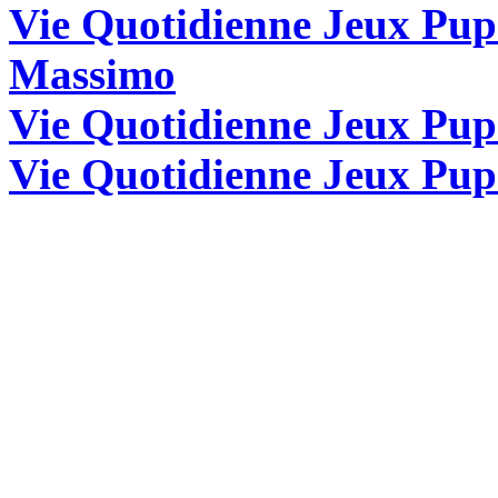
Vie Quotidienne Jeux Pup
Massimo
Vie Quotidienne Jeux Pup
Vie Quotidienne Jeux Pu