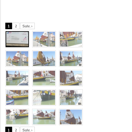
1
2
Suiv. ›
1
2
Suiv. ›