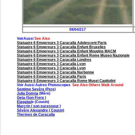
08/04/217
VoirAussi
See Also
Statuaire 6 Empereurs 3 Caracalla Adolescent Paris
Statuaire 6 Empereurs 3 Caracalla Enfant Bruxelles
Statuaire 6 Empereurs 3 Caracalla Enfant Mougins MACM
Statuaire 6 Empereurs 3 Caracalla Enfant Rome Museo Nazionale
Statuaire 6 Empereurs 3 Caracalla Londres
Statuaire 6 Empereurs 3 Caracalla Lyon
Statuaire 6 Empereurs 3 Caracalla Lyon
Statuaire 6 Empereurs 3 Caracalla Narbonne
Statuaire 6 Empereurs 3 Caracalla Paris
Statuaire 6 Empereurs 3 Caracalla Rome Musei Capitolini
Voir Aussi Autres Photoscopes
See Also Others Walk Around
Septime Sevère (Pere)
Julia Domna
(Mère)
Geta (Son Frere )
Elagabal
e (Cousin)
Marcrin ( son sucesseur )
Sévère Alexandre ( Cousin)
Thermes de Caracalla