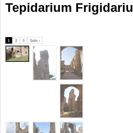
Tepidarium Frigidari
1
2
3
Suiv. ›