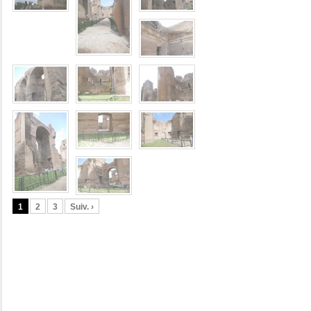
1
2
3
Suiv. ›