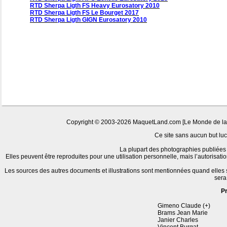
RTD Sherpa Ligth FS Heavy Eurosatory 2010
RTD Sherpa Ligth FS Le Bourget 2017
RTD Sherpa Ligth GIGN Eurosatory 2010
Copyright © 2003-2026 MaquetLand.com [Le Monde de la Ma
Ce site sans aucun but lucr
La plupart des photographies publiées 
Elles peuvent être reproduites pour une utilisation personnelle, mais l’autorisat
Les sources des autres documents et illustrations sont mentionnées quand elles
sera
P
Gimeno Claude (+)
Brams Jean Marie
Janier Charles