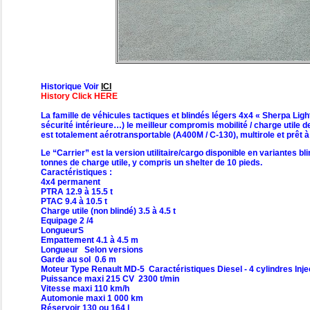
Historique Voir
ICI
History Click HERE
La famille de véhicules tactiques et blindés légers 4x4 « Sherpa Ligh
sécurité intérieure…) le meilleur compromis mobilité / charge utile d
est totalement aérotransportable (A400M / C-130), multirole et prêt 
Le “Carrier” est la version utilitaire/cargo disponible en variantes b
tonnes de charge utile, y compris un shelter de 10 pieds.
Caractéristiques :
4x4 permanent
PTRA 12.9 à 15.5 t
PTAC 9.4 à 10.5 t
Charge utile (non blindé) 3.5 à 4.5 t
Equipage 2 /4
LongueurS
Empattement 4.1 à 4.5 m
Longueur Selon versions
Garde au sol 0.6 m
Moteur Type Renault MD-5 Caractéristiques Diesel - 4 cylindres Inj
Puissance maxi 215 CV 2300 t/min
Vitesse maxi 110 km/h
Automonie maxi 1 000 km
Réservoir 130 ou 164 l