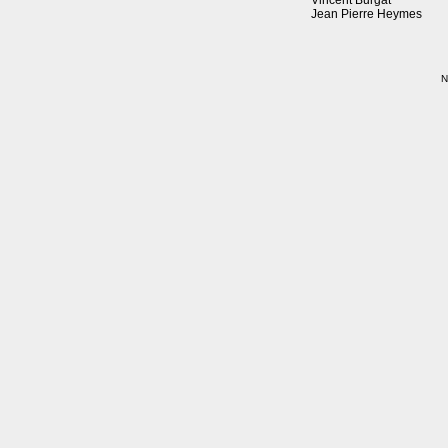
Vincent Burgat
Jean Pierre Heymes
N