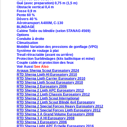
Gué (avec preparation) 0,75 m (1,5 m)
Obstacle vertical 0,4 m
Fosse 0,9 m
Pente 60 %
Dévers 40 %
Aérotransport A400M, C-130
BLINDAGE
Cabine Tolée ou blindée (selon STANAG 4569)
Options
Conduite à droite
Climatisation
Mobilité Variation des pressions de gonflage (VPG)
Système de roulage à plat
Treuil rétractable (avant ou arrière)
Protection Surblindages (kits ballistique et mine)
Couple cable et protection des feux
Voir Aussi
See Also
Arquus Sherpa Scout Eurosatory 2024
RTD Sherpa Ligth HI Eurosatory 2010
RTD Sherpa Ligth Carrier Eurosatory 2010
RTD Sherpa Ligth Scout Eurosatory 2010
RTD Sherpa 2 Eurosatory 2006
RTD Sherpa 2 Ligth APC Eurosatory 2012
RTD Sherpa 2 Ligth Chassis Eurosatory 2012
RTD Sherpa 2 Ligth Scout International
RTD Sherpa 2 Ligth Scout Blindé 4x4 Eurosatory
RTD Sherpa 2 Special Forces Heavy Eurosatory 2012
RTD Sherpa 2 Special Forces Ligth Eurosatory 2012
RTD Sherpa 3 A Grand Volume Eurosatory 2008
RTD Sherpa 3 A HI Eurosatory 2008
RTD Sherpa 3 Eurosatory 2006
RTD Sherpa Light APC Echelle Eurosatory 2016