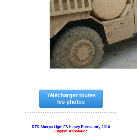
Télécharger toutes
les photos
RTD Sherpa Ligth FS Heavy Eurosatory 2010
English Translation