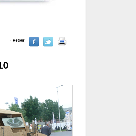
« Retour
10