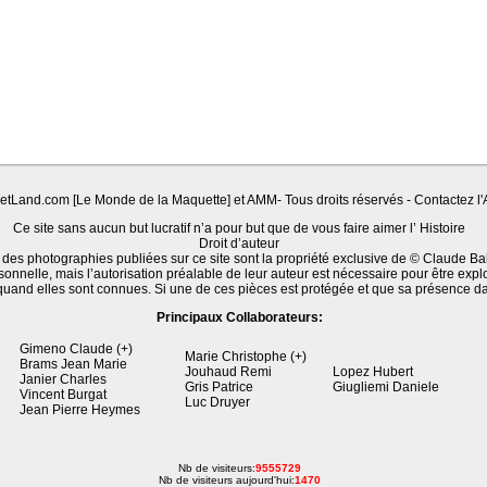
Land.com [Le Monde de la Maquette] et AMM- Tous droits réservés - Contactez l'A
Ce site sans aucun but lucratif n’a pour but que de vous faire aimer l’ Histoire
Droit d’auteur
 des photographies publiées sur ce site sont la propriété exclusive de © Claude Ba
sonnelle, mais l’autorisation préalable de leur auteur est nécessaire pour être expl
quand elles sont connues. Si une de ces pièces est protégée et que sa présence d
Principaux Collaborateurs:
Gimeno Claude (+)
Marie Christophe (+)
Brams Jean Marie
Jouhaud Remi
Lopez Hubert
Janier Charles
Gris Patrice
Giugliemi Daniele
Vincent Burgat
Luc Druyer
Jean Pierre Heymes
Nb de visiteurs:
9555729
Nb de visiteurs aujourd'hui:
1470