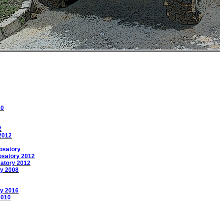
10
2
2012
osatory
osatory 2012
satory 2012
ry 2008
ry 2016
2010