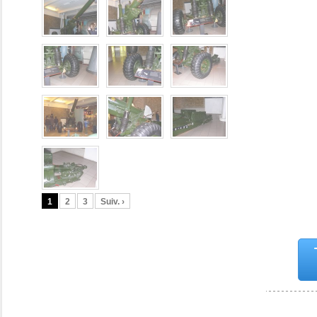
1
2
3
Suiv. ›