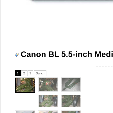
Canon BL 5.5-inch Med
1
2
3
Suiv. ›