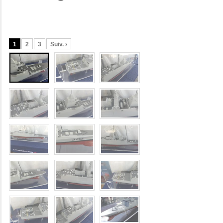
1
2
3
Suiv. ›