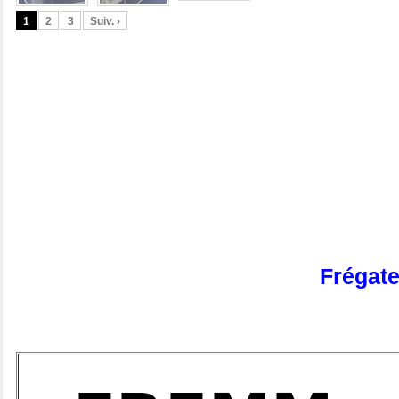
1
2
3
Suiv. ›
Frégate