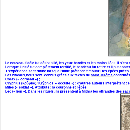
Le nouveau fidèle fut déshabillé, les yeux bandés et les mains liées. Il s'est 
Lorsque l'initié fut complètement terrifié, le bandeau fut retiré et il put co
L'expérience se termine lorsque l'initié prétendait mourir Des épées pliées 
Les niveaux,nous sont connus grâce aux textes de
saint Jérôme
confirmés
Corax (« corbeau ») ;
Cryphius (κρύφιος / Krýphios, « occulte ») : d'autres auteurs interprèten
Miles (« soldat »). Attributs : la couronne et l'épée ;
Leo (« lion »). Dans les rituels, ils présentent à Mithra les offrandes des sacri