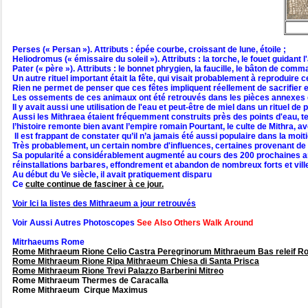
Perses (« Persan »). Attributs : épée courbe, croissant de lune, étoile ;
Heliodromus (« émissaire du soleil »). Attributs : la torche, le fouet guidant l
Pater (« père »). Attributs : le bonnet phrygien, la faucille, le bâton de com
Un autre rituel important était la fête, qui visait probablement à reproduire c
Rien ne permet de penser que ces fêtes impliquent réellement de sacrifier et
Les ossements de ces animaux ont été retrouvés dans les pièces annexes
Il y avait aussi une utilisation de l'eau et peut-être de miel dans un rituel de p
Aussi les Mithraea étaient fréquemment construits près des points d'eau, te
l’histoire remonte bien avant l’empire romain Pourtant, le culte de Mithra,
Il est frappant de constater qu’il n’a jamais été aussi populaire dans la moi
Très probablement, un certain nombre d'influences, certaines provenant de la
Sa popularité a considérablement augmenté au cours des 200 prochaines années
réinstallations barbares, effondrement et abandon de nombreux forts et ville
Au début du Ve siècle, il avait pratiquement disparu
Ce
culte continue de fasciner à ce jour.
Voir Ici la listes des Mithraeum a jour retrouvés
Voir Aussi Autres Photoscopes
See Also Others Walk Around
Mitrhaeums Rome
Rome Mithraeum Rione Celio Castra Peregrinorum Mithraeum Bas releif 
Rome Mithraeum Rione Ripa Mithraeum Chiesa di Santa Prisca
Rome Mithraeum Rione Trevi Palazzo Barberini Mitreo
Rome Mithraeum Thermes de Caracalla
Rome Mithraeum Cirque Maximus