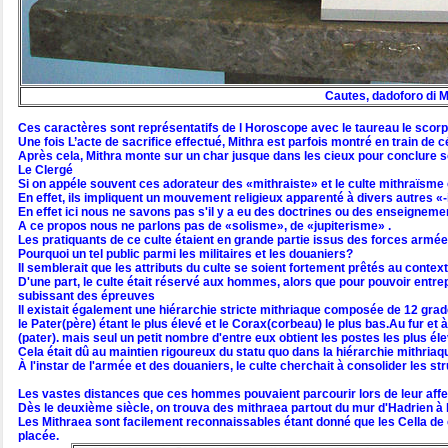
Cautes, dadoforo di Mi
Ces caractères sont représentatifs de l Horoscope avec le taureau le scorp
Une fois L’acte de sacrifice effectué, Mithra est parfois montré en train de 
Après cela, Mithra monte sur un char jusque dans les cieux pour conclure so
Le Clergé
Si on appéle souvent ces adorateur des «mithraiste» et le culte mithraïsme 
En effet, ils impliquent un mouvement religieux apparenté à divers autres «-
En effet ici nous ne savons pas s'il y a eu des doctrines ou des enseignemen
A ce propos nous ne parlons pas de «solisme», de «jupiterisme» .
Les pratiquants de ce culte étaient en grande partie issus des forces armé
Pourquoi un tel public parmi les militaires et les douaniers?
Il semblerait que les attributs du culte se soient fortement prêtés au conte
D'une part, le culte était réservé aux hommes, alors que pour pouvoir entre
subissant des épreuves
Il existait également une hiérarchie stricte mithriaque composée de 12 grad
le Pater(père) étant le plus élevé et le Corax(corbeau) le plus bas.Au fur e
(pater). mais seul un petit nombre d'entre eux obtient les postes les plus él
Cela était dû au maintien rigoureux du statu quo dans la hiérarchie mithriaq
À l'instar de l'armée et des douaniers, le culte cherchait à consolider les st
Les vastes distances que ces hommes pouvaient parcourir lors de leur affe
Dès le deuxième siècle, on trouva des mithraea partout du mur d'Hadrien à l
Les Mithraea sont facilement reconnaissables étant donné que les Cella
de 
placée.