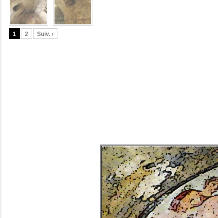
1
2
Suiv. ›