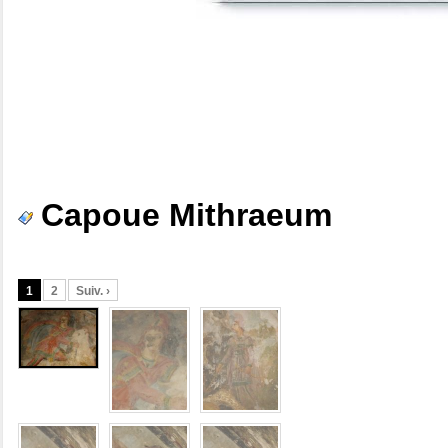
Capoue Mithraeum
1
2
Suiv. ›