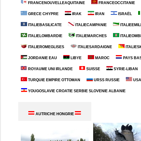
FRANCENOUVELLEAQUITAINE
FRANCEOCCITANIE
GRECE CHYPRE
IRAK
IRAN
ISRAËL
ITALIEBASILICATE
ITALIECAMPANIE
ITALIEEMI
ITALIELOMBARDIE
ITALIEMARCHES
ITALIEOMB
ITALIEROMEGLISES
ITALIESARDAIGNE
ITALIESI
JORDANIE EAU
LIBYE
MAROC
PAYS BA
ROYAUME UNI IRLANDE
SUISSE
SYRIE-LIBAN
TURQUIE EMPIRE OTTOMAN
URSS RUSSIE
USA
YOUGOSLAVIE CROATIE SERBIE SLOVENIE ALBANIE
AUTRICHE HONGRIE