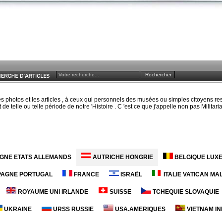
s photos et les articles , à ceux qui personnels des musées ou simples citoyens re
e telle ou telle période de notre 'Histoire . C 'est ce que j'appelle non pas Milita
GNE ETATS ALLEMANDS
AUTRICHE HONGRIE
BELGIQUE LUX
AGNE PORTUGAL
FRANCE
ISRAËL
ITALIE VATICAN MA
ROYAUME UNI IRLANDE
SUISSE
TCHEQUIE SLOVAQUIE
UKRAINE
URSS RUSSIE
USA.AMERIQUES
VIETNAM I