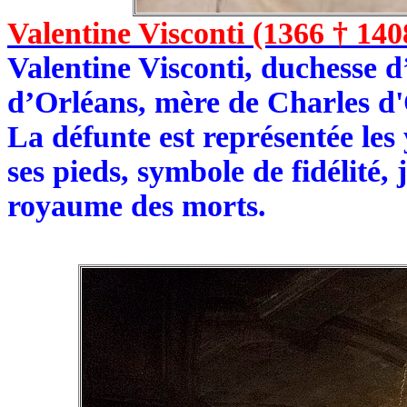
Valentine Visconti (1366 † 140
Valentine Visconti, duchesse 
d’Orléans, mère de Charles d'
La défunte est représentée les 
ses pieds, symbole de fidélité,
royaume des morts.