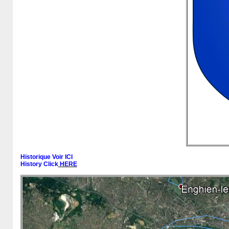
Historique Voir ICI
History Click
HERE