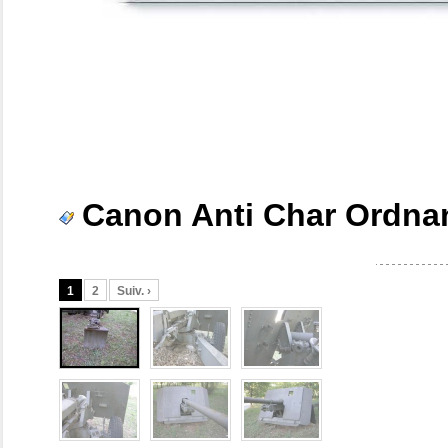
Canon Anti Char Ordna
1
2
Suiv. ›