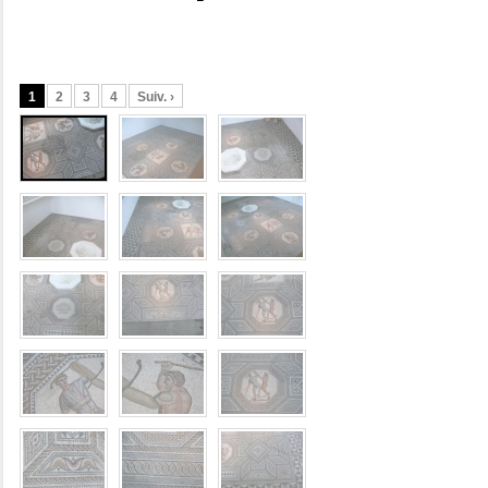
1
2
3
4
Suiv. ›