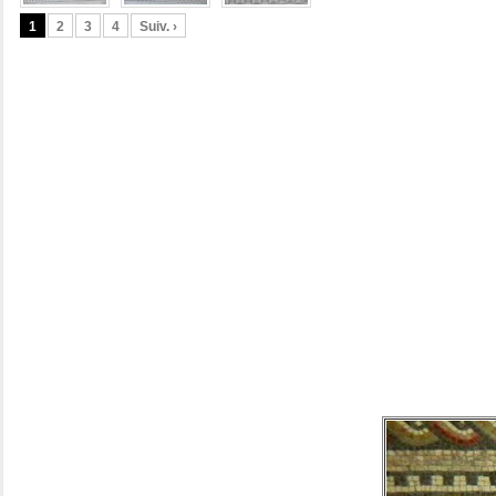
1
2
3
4
Suiv. ›