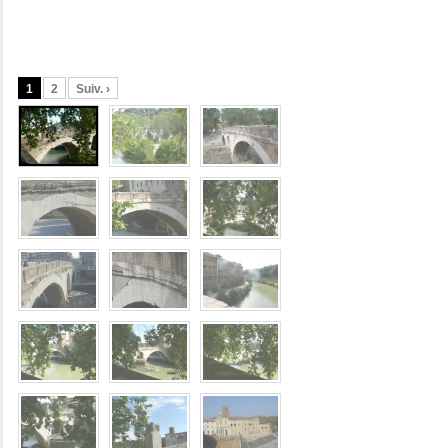
1
2
Suiv. ›