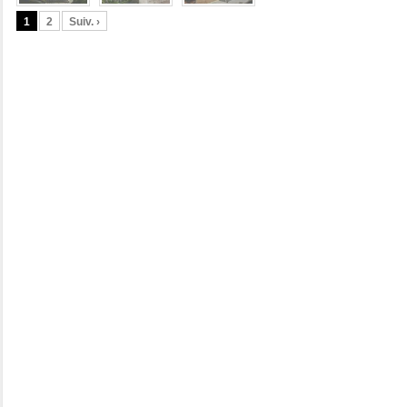
1
2
Suiv. ›