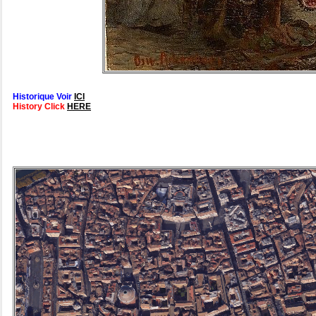
Historique Voir
ICI
History Click
HERE