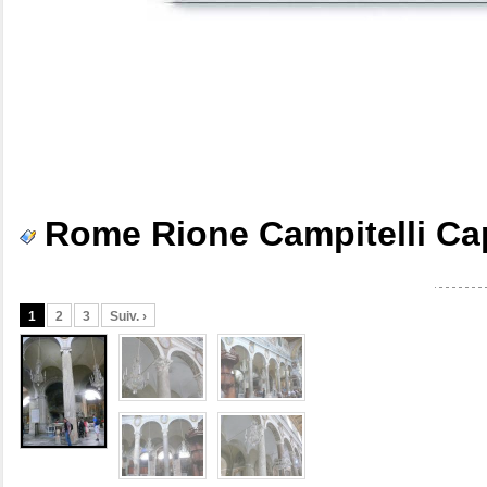
Rome Rione Campitelli Capi
1
2
3
Suiv. ›