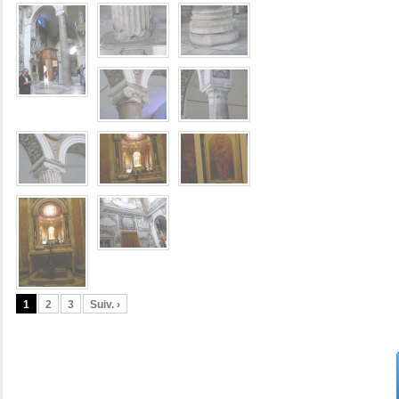
1
2
3
Suiv. ›