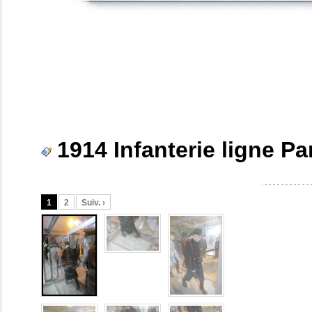
1914 Infanterie ligne P
1
2
Suiv. ›