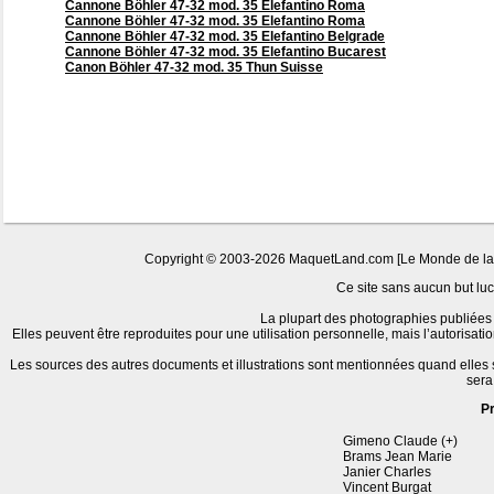
Cannone Böhler 47-32 mod. 35 Elefantino Roma
Cannone Böhler 47-32 mod. 35 Elefantino Roma
Cannone Böhler 47-32 mod. 35 Elefantino Belgrade
Cannone Böhler 47-32 mod. 35 Elefantino Bucarest
Canon Böhler 47-32 mod. 35 Thun Suisse
Copyright © 2003-2026 MaquetLand.com [Le Monde de la Ma
Ce site sans aucun but lucr
La plupart des photographies publiées 
Elles peuvent être reproduites pour une utilisation personnelle, mais l’autorisat
Les sources des autres documents et illustrations sont mentionnées quand elles
sera
P
Gimeno Claude (+)
Brams Jean Marie
Janier Charles
Vincent Burgat