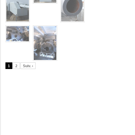
1
2
Suiv. ›