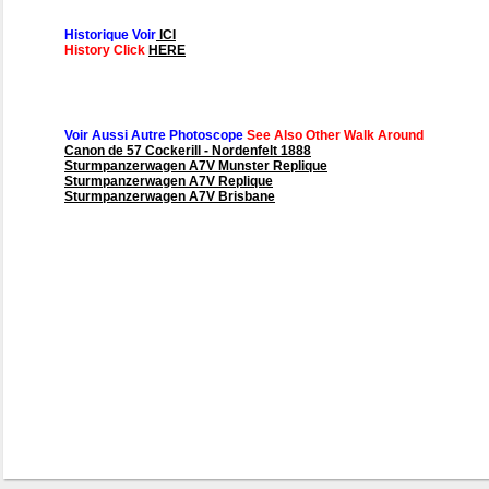
Historique Voir
ICI
History Click
HERE
Voir Aussi Autre Photoscope
See Also Other Walk Around
Canon de 57 Cockerill - Nordenfelt 1888
Sturmpanzerwagen A7V Munster Replique
Sturmpanzerwagen A7V Replique
Sturmpanzerwagen A7V Brisbane