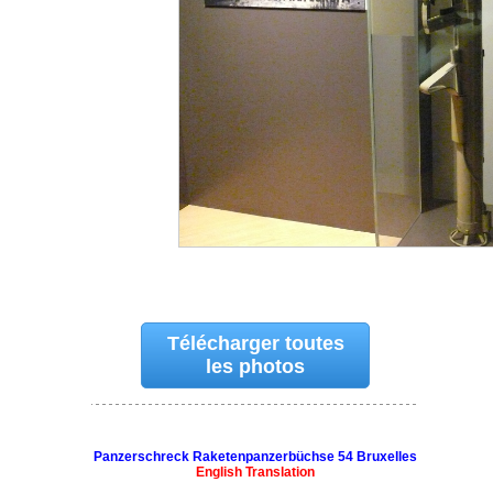
Télécharger toutes
les photos
Panzerschreck Raketenpanzerbüchse 54 Bruxelles
English Translation