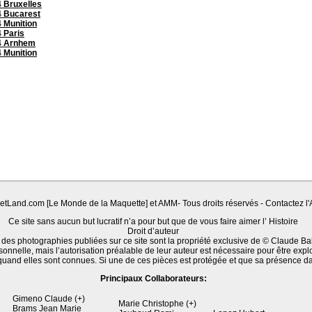
 Bruxelles
 Bucarest
 Munition
 Paris
4 Arnhem
 Munition
Land.com [Le Monde de la Maquette] et AMM- Tous droits réservés - Contactez l'A
Ce site sans aucun but lucratif n’a pour but que de vous faire aimer l’ Histoire
Droit d’auteur
 des photographies publiées sur ce site sont la propriété exclusive de © Claude Ba
sonnelle, mais l’autorisation préalable de leur auteur est nécessaire pour être expl
quand elles sont connues. Si une de ces pièces est protégée et que sa présence d
Principaux Collaborateurs:
Gimeno Claude (+)
Marie Christophe (+)
Brams Jean Marie