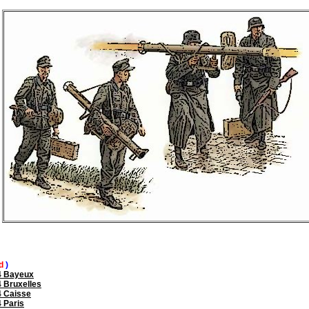
d
)
4 Bayeux
 Bruxelles
 Caisse
 Paris