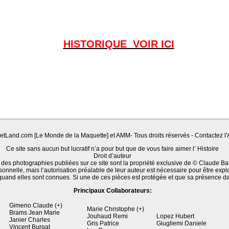
HISTORIQUE VOIR ICI
Land.com [Le Monde de la Maquette] et AMM- Tous droits réservés - Contactez l'A
Ce site sans aucun but lucratif n’a pour but que de vous faire aimer l’ Histoire
Droit d’auteur
 des photographies publiées sur ce site sont la propriété exclusive de © Claude Ba
sonnelle, mais l’autorisation préalable de leur auteur est nécessaire pour être expl
quand elles sont connues. Si une de ces pièces est protégée et que sa présence d
Principaux Collaborateurs:
Gimeno Claude (+)
Marie Christophe (+)
Brams Jean Marie
Jouhaud Remi
Lopez Hubert
Janier Charles
Gris Patrice
Giugliemi Daniele
Vincent Burgat