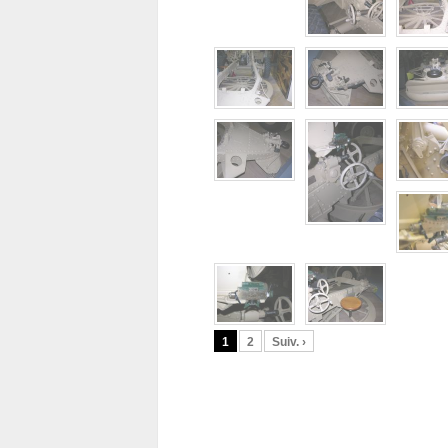
1
2
Suiv. ›