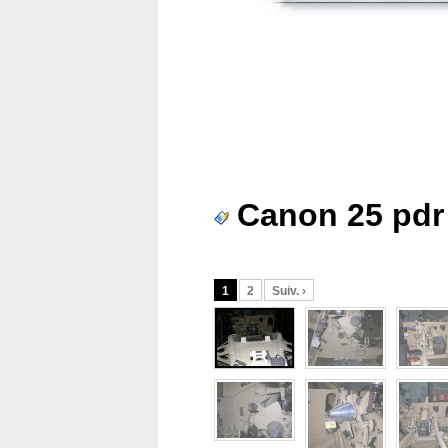
Canon 25 pdr
1
2
Suiv. ›