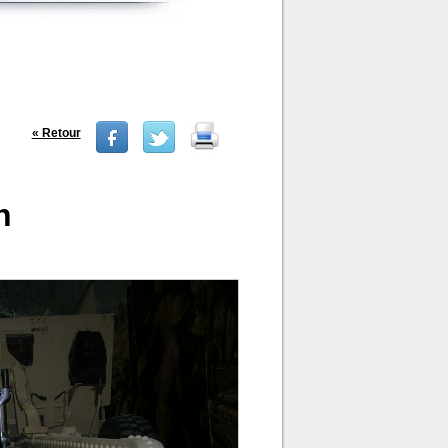
« Retour
h