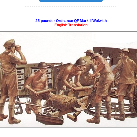
25 pounder Ordnance QF Mark II Wolwich
English Translation