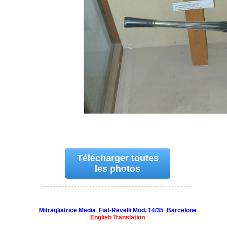
Télécharger toutes
les photos
Mitragliatrice Media Fiat-Revelli Mod. 14/35 Barcelone
English Translation