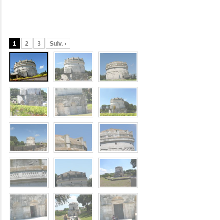
1
2
3
Suiv. ›