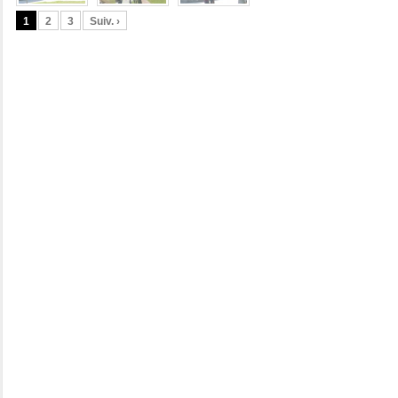
1
2
3
Suiv. ›