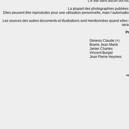
Ce site sans aucun but lucr
La plupart des photographies publiées 
Elles peuvent être reproduites pour une utilisation personnelle, mais l’autorisat
Les sources des autres documents et illustrations sont mentionnées quand elles
sera
P
Gimeno Claude (+)
Brams Jean Marie
Janier Charles
Vincent Burgat
Jean Pierre Heymes
Nb