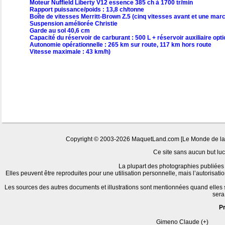
Moteur Nuffield Liberty V12 essence 385 ch à 1700 tr/min
Rapport puissance/poids : 13,8 ch/tonne
Boîte de vitesses Merritt-Brown Z.5 (cinq vitesses avant et une marc
Suspension améliorée Christie
Garde au sol 40,6 cm
Capacité du réservoir de carburant : 500 L + réservoir auxiliaire opt
Autonomie opérationnelle : 265 km sur route, 117 km hors route
Vitesse maximale : 43 km/h)
Copyright © 2003-2026 MaquetLand.com [Le Monde de la Ma
Ce site sans aucun but lucr
La plupart des photographies publiées 
Elles peuvent être reproduites pour une utilisation personnelle, mais l’autorisat
Les sources des autres documents et illustrations sont mentionnées quand elles
sera
P
Gimeno Claude (+)