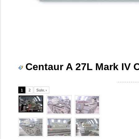
Centaur A 27L Mark IV
1
2
Suiv. ›