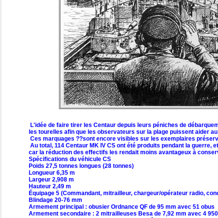
L'idée de faire tirer les Centaur depuis leurs péniches de débarqu
les tourelles afin que les observateurs sur la plage puissent aider au
Ces marquages ??sont encore visibles sur les exemplaires préser
Au total, 114 Centaur MK IV CS ont été produits pendant la guerre, e
car la réduction des effectifs les rendait moins avantageux à cons
Spécifications du véhicule CS
Poids 27,5 tonnes longues (28 tonnes)
Longueur 6,35 m
Largeur 2,908 m
Hauteur 2,49 m
Équipage 5 (Commandant, mitrailleur, chargeur/opérateur radio, condu
Blindage 20-76 mm
Armement principal : obusier Ordnance QF de 95 mm avec 51 obus
Armement secondaire : 2 mitrailleuses Besa de 7,92 mm avec 4 95