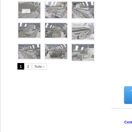
1
2
Suiv. ›
Cent