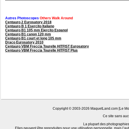
Autres Photoscopes
Others Walk Around
Centauro 2 Eurosatory 2018
Centauro B 1 Esercito Italiano
Centauro B1 105 mm Ejercito Espanol
Centauro B1 canon 120 mm
Centauro B1 court et long 105 mm
Draco Eurosatory 2010
Centauro VBM Freccia Tourelle HITFIST Eurosatory
Centauro VBM Freccia Tourelle HITFIST Plus
Copyright © 2003-2026 MaquetLand.com [Le Monde
Ce site sans aucu
La plupart des photographies 
Elles peuvent être reproduites pour une utilisation personnelle, mais l’au