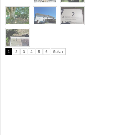
1
2
3
4
5
6
Suiv. ›