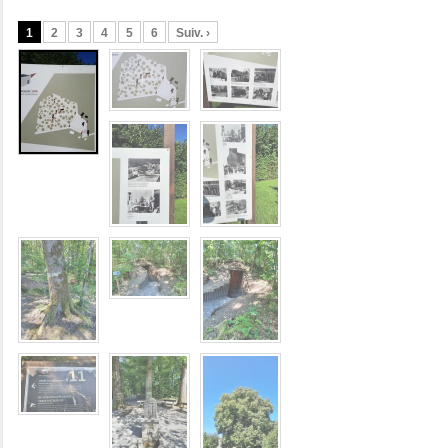
1
2
3
4
5
6
Suiv. ›