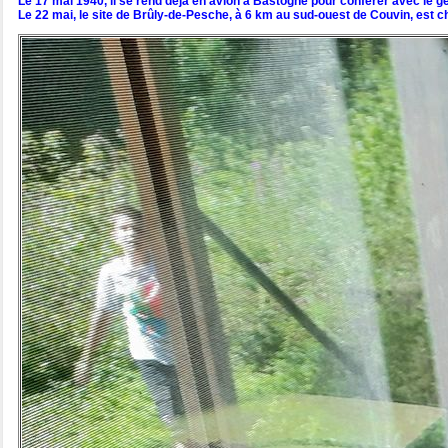
Le 17 mai 1940, il se rend déjà en avion à Bastogne pour conférer avec le g
Le 22 mai, le site de Brûly-de-Pesche, à 6 km au sud-ouest de Couvin, est ch