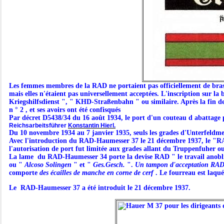
Les femmes membres de la RAD ne portaient pas officiellement de brassa
mais elles n'étaient pas universellement acceptées. L'inscription sur la 
Kriegshilfsdienst ", " KHD-Straßenbahn " ou similaire. Après la fin de l
n ° 2 , et ses avoirs ont été confisqués
Par décret D5438/34 du 16 août 1934, le port d'un couteau d abattage p
Reichsarbeitsführer
Konstantin Hierl.
Du 10 novembre 1934 au 7 janvier 1935, seuls les grades d'Unterfeldm
Avec l'introduction du RAD-Haumesser 37 le 21 décembre 1937, le "R
l'autorisation de port fut limitée aux grades allant du Truppenfuher ou
La lame du RAD-Haumesser 34 porte la devise RAD " le travail anobli
ou "
Alcoso Solingen
" et "
Ges.Gesch.
".
Un tampon d'acceptation RA
comporte
des écailles de manche en corne de cerf
. Le fourreau est laqué
Le RAD-Haumesser 37 a été introduit le 21 décembre 1937.