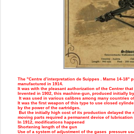
The "Centre d’interpretation de Suippes . Marne 14-18" 
manufactured in 1914.
It was with the pleasant authorization of the Centrer th
Invented in 1902, this machine-gun, produced initially by
It was used in various calibres among many countries of
It was the first weapon of this type to use closed cyli
by the power of the cartridges.
But the initially high cost of its production delayed th
moving parts required a permanent device of lubrication 
In 1912, modifications happened
Shortening length of the gun
Use of a system of adjustment of the gases pressure use