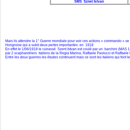
SMS Sznet Istvan
Mais ils attendre la 1° Guerre mondiale pour voir ces actions « commando » se dé
Hongroise qui a subit deux pertes importantes en 1918
En effet le 1/06/1918 le cuirassé Szent Istvan est coulé par un barchini (MAS 1
par 2 scaphandriers italiens de la Regia Marina, Raffaele Paolucci et Raffaele R
Entre les deux guerres les études continuent mais ce sont les italiens qui font