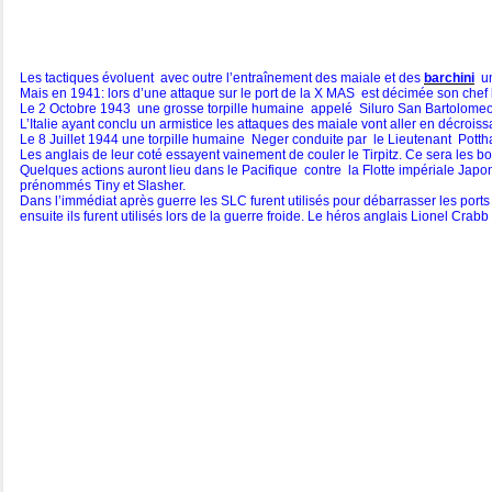
Les tactiques évoluent avec outre l’entraînement des maiale et des
barchini
un
Mais en 1941: lors d’une attaque sur le port de la X MAS est décimée son chef 
Le 2 Octobre 1943 une grosse torpille humaine appelé Siluro San Bartolomeo, 
L’Italie ayant conclu un armistice les attaques des maiale vont aller en décroiss
Le 8 Juillet 1944 une torpille humaine Neger conduite par le Lieutenant Pot
Les anglais de leur coté essayent vainement de couler le Tirpitz. Ce sera le
Quelques actions auront lieu dans le Pacifique contre la Flotte impériale Jap
prénommés Tiny et Slasher.
Dans l’immédiat après guerre les SLC furent utilisés pour débarrasser les port
ensuite ils furent utilisés lors de la guerre froide. Le héros anglais Lionel Crabb 