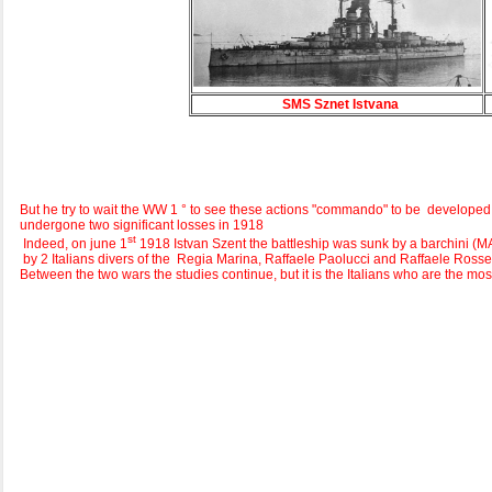
SMS Sznet Istvan
a
But he try to wait the WW 1 ° to see these actions "commando" to be developed 
undergone two significant losses in 1918
st
Indeed, on june 1
1918 Istvan Szent the battleship was sunk by a barchini 
by 2 Italians divers of the Regia Marina, Raffaele Paolucci and Raffaele Rosse
Between the two wars the studies continue, but it is the Italians who are the mo