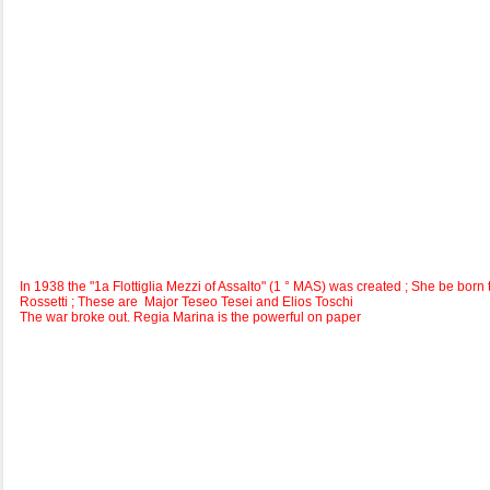
In 1938 the "1a Flottiglia Mezzi of Assalto" (1 ° MAS) was created ; She be bo
Rossetti ; These are Major Teseo Tesei and Elios Toschi
The war broke out.
Regia Marina is the powerful on paper