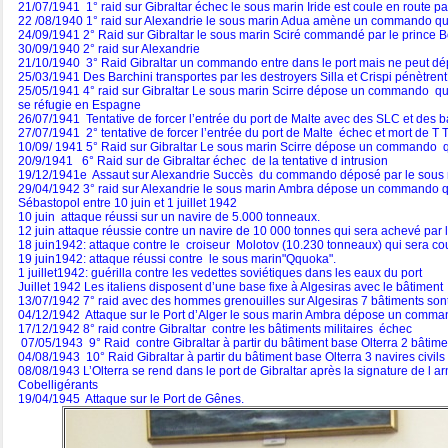
21/07/1941 1° raid sur Gibraltar échec le sous marin Iride est coule en route p
22 /08/1940 1° raid sur Alexandrie le sous marin Adua amène un commando qui
24/09/1941 2° Raid sur Gibraltar le sous marin Sciré commandé par le prince Bor
30/09/1940 2° raid sur Alexandrie
21/10/1940 3° Raid Gibraltar un commando entre dans le port mais ne peut dépos
25/03/1941 Des Barchini transportes par les destroyers Silla et Crispi pénètren
25/05/1941 4° raid sur Gibraltar Le sous marin Scirre dépose un commando qui 
se réfugie en Espagne
26/07/1941 Tentative de forcer l’entrée du port de Malte avec des SLC et des b
27/07/1941 2° tentative de forcer l’entrée du port de Malte échec et mort de T 
10/09/ 1941 5° Raid sur Gibraltar Le sous marin Scirre dépose un commando 
20/9/1941 6° Raid sur de Gibraltar échec de la tentative d intrusion
19/12/1941e Assaut sur Alexandrie Succès du commando déposé par le sous ma
29/04/1942 3° raid sur Alexandrie le sous marin Ambra dépose un commando qui 
Sébastopol entre 10 juin et 1 juillet 1942
10 juin attaque réussi sur un navire de 5.000 tonneaux.
12 juin attaque réussie contre un navire de 10 000 tonnes qui sera achevé par l
18 juin1942: attaque contre le croiseur Molotov (10.230 tonneaux) qui sera cou
19 juin1942: attaque réussi contre le sous marin"Qquoka".
1 juillet1942: guérilla contre les vedettes soviétiques dans les eaux du port
Juillet 1942 Les italiens disposent d’une base fixe à Algesiras avec le bâtiment O
13/07/1942 7° raid avec des hommes grenouilles sur Algesiras 7 bâtiments sont
04/12/1942 Attaque sur le Port d’Alger le sous marin Ambra dépose un commando m
17/12/1942 8° raid contre Gibraltar contre les bâtiments militaires échec
07/05/1943 9° Raid contre Gibraltar à partir du bâtiment base Olterra 2 bâtimen
04/08/1943 10° Raid Gibraltar à partir du bâtiment base Olterra 3 navires civils
08/08/1943 L’Olterra se rend dans le port de Gibraltar après la signature de l ar
Cobelligérants
19/04/1945 Attaque sur le Port de Gênes.