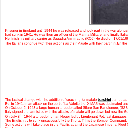
Prisoner in England until 1944 he was released and took part in the war alongs
had sunk in 1941. He was then an officer of the Marina Militare and finally Itali
He finish his military carrier as Squadra Ammiraglio (RO5) He died on 17/01/1
The Italians continue with their actions as their Maiale with their barchini.En t
The tactical change with the addition of coaching for maiale
barchini
trained as
But in 1941: in an attack on the port of La Valette the X MAS was decimated and
On October 2, 1943 a large human torpedo called Siluro San Bartolomeo, (SSB) wi
Italy signed the armistice with the attacks of maiale will go down but now the G
th
On July 8
1944 a torpedo human Neger led by Lieutenant Potthast damages 
The English try to sunk unsuccessfully the Tirpitz. Ti his the Bomber Command, w
Some actions will take place in the Pacific against the Japanese Imperial Fleet