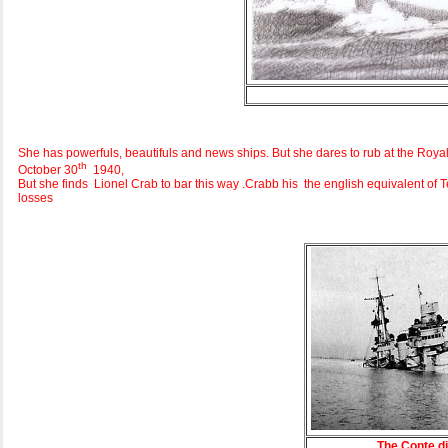
She has powerfuls, beautifuls and news ships. But she dares to rub at the Roy
th
October 30
1940,
But she finds Lionel Crab to bar this way .Crabb his the english equivalent of
losses
The Conte d