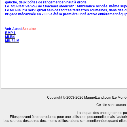
gauche, deux boîtes de rangement en haut à droite.
Le
MLI-84M Vehicul de Evacuare Medical?
: Ambulance blindée, même supers
Le MLI-84 n'a servi qu'au sein des forces terrestres roumaines, dans des 
brigade mécanisée en 2005 a été la première unité active entièrement équipé
Voir Aussi
See also
BMP 1
MLI84
MIL 84 M
Copyright © 2003-2026 MaquetLand.com [Le Monde de
Ce site sans aucun b
La plupart des photographies pub
Elles peuvent être reproduites pour une utilisation personnelle, mais l’autor
Les sources des autres documents et illustrations sont mentionnées quand elles