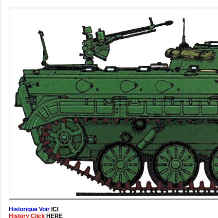
Historique Voir
ICI
History Click
HERE