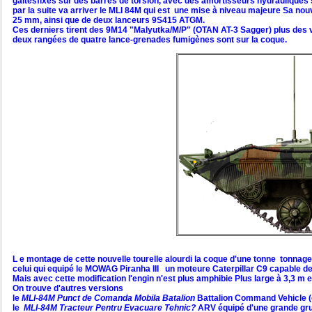
galtesfixés sur des barres de torsion, avec des amortisseurs hydrauliques 
par la suite va arriver le MLI 84M qui est une mise à niveau majeure Sa n
25 mm, ainsi que de deux lanceurs 9S415 ATGM.
Ces derniers tirent des 9M14 "Malyutka/M/P" (OTAN AT-3 Sagger) plus des 
deux rangées de quatre lance-grenades fumigènes sont sur la coque.
L e montage de cette nouvelle tourelle alourdi la coque d'une tonne tonnage
celui qui equipé le MOWAG Piranha III un moteure Caterpillar C9 capable de 
Mais avec cette modification l'engin n'est plus amphibie Plus large à 3,3 m e
On trouve d'autres versions
le
MLI-84M Punct de Comanda Mobila Batalion
Battalion Command Vehicle (g
le
MLI-84M Tracteur Pentru Evacuare Tehnic?
ARV équipé d'une grande grue 